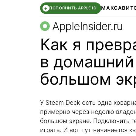
МАКС
АВИТ
+
ПОПОЛНИТЬ APPLE ID
AppleInsider.ru
Как я превр
в домашний 
большом эк
У Steam Deck есть одна коварн
примерно через неделю владени
большом экране. Подключить г
играть. И вот тут начинается к