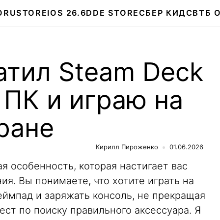
О
RUSTORE
IOS 26.6
DDE STORE
СБЕР КИДС
ВТБ 
атил Steam Deck
ПК и играю на
ране
Кирилл Пироженко
01.06.2026
ая особенность, которая настигает вас
я. Вы понимаете, что хотите играть на
еймпад и заряжать консоль, не прекращая
вест по поиску правильного аксессуара. Я