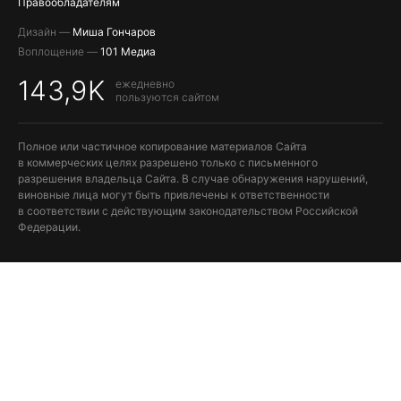
Правообладателям
Дизайн —
Миша Гончаров
Воплощение —
101 Медиа
143,9K
ежедневно
пользуются сайтом
Полное или частичное копирование материалов Сайта
в коммерческих целях разрешено только с письменного
разрешения владельца Сайта. В случае обнаружения нарушений,
виновные лица могут быть привлечены к ответственности
в соответствии с действующим законодательством Российской
Федерации.