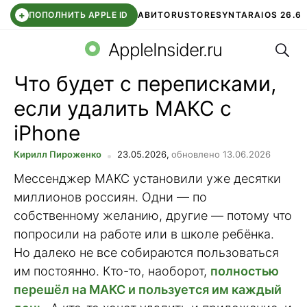
+
ПОПОЛНИТЬ APPLE ID
АВИТО
RUSTORE
SYNTARA
IOS 26.6
Поис
DDE STORE
СБЕР КИДС
ЧАТ ROBLOX
ВТБ ОНЛАЙН
AppleInsider.ru
Что будет с переписками,
если удалить МАКС с
iPhone
Кирилл Пироженко
23.05.2026,
обновлено 13.06.2026
Мессенджер МАКС установили уже десятки
миллионов россиян. Одни — по
собственному желанию, другие — потому что
попросили на работе или в школе ребёнка.
Но далеко не все собираются пользоваться
им постоянно. Кто-то, наоборот,
полностью
перешёл на МАКС и пользуется им каждый