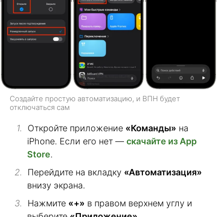
Создайте простую автоматизацию, и ВПН будет
отключаться сам
Откройте приложение
«Команды»
на
iPhone. Если его нет —
скачайте из App
Store
.
Перейдите на вкладку
«Автоматизация»
внизу экрана.
Нажмите
«+»
в правом верхнем углу и
выберите
«Приложение»
.