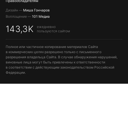
Правообладателям
Дизайн —
Миша Гончаров
Воплощение —
101 Медиа
143,3K
ежедневно
пользуются сайтом
Полное или частичное копирование материалов Сайта
в коммерческих целях разрешено только с письменного
разрешения владельца Сайта. В случае обнаружения нарушений,
виновные лица могут быть привлечены к ответственности
в соответствии с действующим законодательством Российской
Федерации.