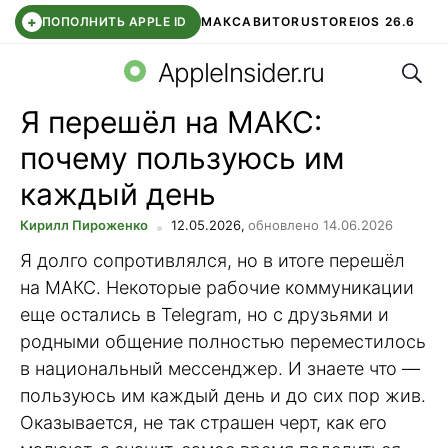
+
ПОПОЛНИТЬ APPLE ID
МАКС
АВИТО
RUSTORE
IOS 26.6
Поис
DDE STORE
СБЕР КИДС
ВТБ ОНЛАЙН
ЧАТ В ROBLOX
AppleInsider.ru
Я перешёл на МАКС:
почему пользуюсь им
каждый день
Кирилл Пироженко
12.05.2026,
обновлено 14.06.2026
Я долго сопротивлялся, но в итоге перешёл
на МАКС. Некоторые рабочие коммуникации
еще остались в Telegram, но с друзьями и
родными общение полностью переместилось
в национальный мессенджер. И знаете что —
пользуюсь им каждый день и до сих пор жив.
Оказывается, не так страшен черт, как его