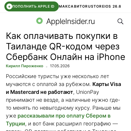
+
ПОПОЛНИТЬ APPLE ID
МАКС
АВИТО
RUSTORE
IOS 26.6
Поис
DDE STORE
СБЕР КИДС
ВТБ ОНЛАЙН
ЧАТ В ROBLOX
AppleInsider.ru
Как оплачивать покупки в
Таиланде QR-кодом через
Сбербанк Онлайн на iPhone
Кирилл Пироженко
17.05.2026
Российские туристы уже несколько лет
мучаются с оплатой за рубежом.
Карты Visa
и Mastercard не работают
, UnionPay
принимают не везде, а наличные нужно где-
то менять по невыгодному курсу. Раньше мы
уже
рассказывали про оплату Сбером в
Турции
, и вот банк расширил географию —