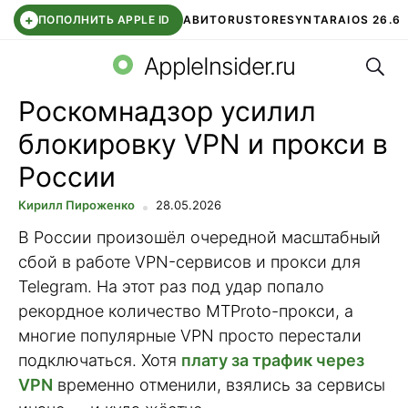
+
ПОПОЛНИТЬ APPLE ID
АВИТО
RUSTORE
SYNTARA
IOS 26.6
Поис
DDE STORE
СБЕР КИДС
ЧАТ ROBLOX
ВТБ ОНЛАЙН
AppleInsider.ru
Роскомнадзор усилил
блокировку VPN и прокси в
России
Кирилл Пироженко
28.05.2026
В России произошёл очередной масштабный
сбой в работе VPN-сервисов и прокси для
Telegram. На этот раз под удар попало
рекордное количество MTProto-прокси, а
многие популярные VPN просто перестали
подключаться. Хотя
плату за трафик через
VPN
временно отменили, взялись за сервисы