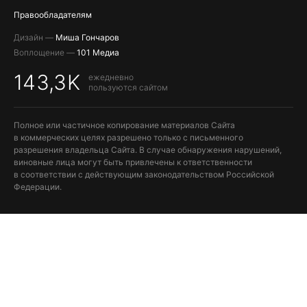
Правообладателям
Дизайн —
Миша Гончаров
Воплощение —
101 Медиа
143,3K
ежедневно
пользуются сайтом
Полное или частичное копирование материалов Сайта
в коммерческих целях разрешено только с письменного
разрешения владельца Сайта. В случае обнаружения нарушений,
виновные лица могут быть привлечены к ответственности
в соответствии с действующим законодательством Российской
Федерации.