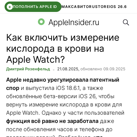
+
ПОПОЛНИТЬ APPLE ID
МАКС
АВИТО
RUSTORE
IOS 26.6
Поис
DDE STORE
СБЕР КИДС
ВТБ ОНЛАЙН
ЧАТ В ROBLOX
AppleInsider.ru
Как включить измерение
кислорода в крови на
Apple Watch?
Дмитрий Розенфельд
21.08.2025,
обновлено 09.09.2025
Apple недавно урегулировала патентный
спор
и выпустила iОS 18.6.1, а также
обновлённые бета-версии iОS 26, чтобы
вернуть измерение кислорода в крови для
Apple Watch. Однако у части пользователей
функция всё равно не заработала
даже
после обновления часов и телефона до