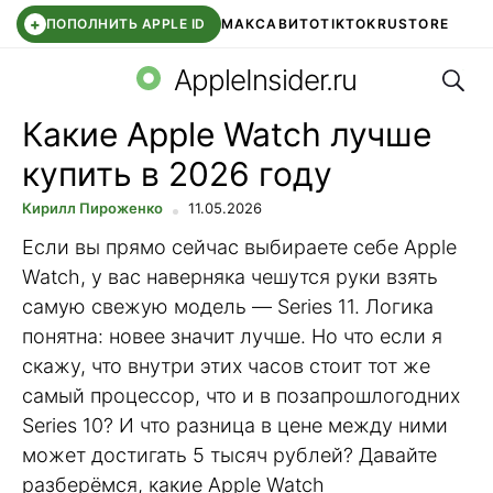
+
ПОПОЛНИТЬ APPLE ID
МАКС
АВИТО
TIKTOK
RUSTORE
Поис
SYNTARA
WB КЛУБ
IOS 26.6
APPLE ID
AppleInsider.ru
Какие Apple Watch лучше
купить в 2026 году
Кирилл Пироженко
11.05.2026
Если вы прямо сейчас выбираете себе Apple
Watch, у вас наверняка чешутся руки взять
самую свежую модель — Series 11. Логика
понятна: новее значит лучше. Но что если я
скажу, что внутри этих часов стоит тот же
самый процессор, что и в позапрошлогодних
Series 10? И что разница в цене между ними
может достигать 5 тысяч рублей? Давайте
разберёмся, какие Apple Watch