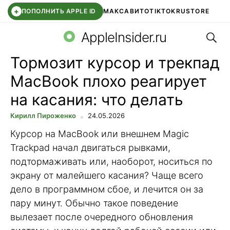
+
ПОПОЛНИТЬ APPLE ID
МАКС
АВИТО
TIKTOK
RUSTORE
Поис
SYNTARA
WB КЛУБ
IOS 26.6
DDE STORE
AppleInsider.ru
Тормозит курсор и трекпад
MacBook плохо реагирует
на касания: что делать
Кирилл Пироженко
24.05.2026
Курсор на MacBook или внешнем Magic
Trackpad начал двигаться рывками,
подтормаживать или, наоборот, носиться по
экрану от малейшего касания? Чаще всего
дело в программном сбое, и лечится он за
пару минут. Обычно такое поведение
вылезает после очередного обновления