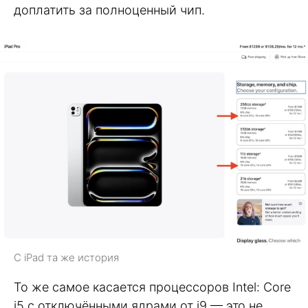
доплатить за полноценный чип.
С iPad та же история
То же самое касается процессоров Intel: Core
i5 с отключёнными ядрами от i9 — это не