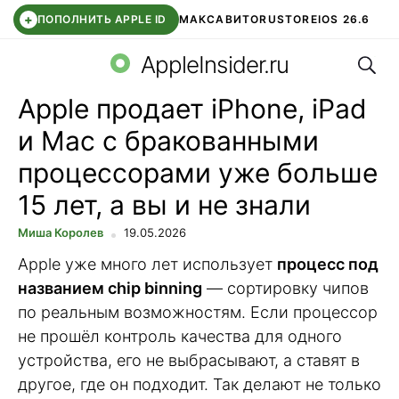
+
ПОПОЛНИТЬ APPLE ID
МАКС
АВИТО
RUSTORE
IOS 26.6
Поис
DDE STORE
СБЕР КИДС
ВТБ ОНЛАЙН
ЧАТ В ROBLOX
AppleInsider.ru
Apple продает iPhone, iPad
и Mac с бракованными
процессорами уже больше
15 лет, а вы и не знали
Миша Королев
19.05.2026
Apple уже много лет использует
процесс под
названием chip binning
— сортировку чипов
по реальным возможностям. Если процессор
не прошёл контроль качества для одного
устройства, его не выбрасывают, а ставят в
другое, где он подходит. Так делают не только