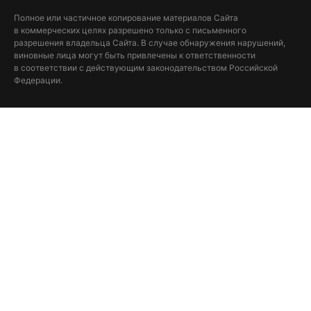
Полное или частичное копирование материалов Сайта
в коммерческих целях разрешено только с письменного
разрешения владельца Сайта. В случае обнаружения нарушений,
виновные лица могут быть привлечены к ответственности
в соответствии с действующим законодательством Российской
Федерации.