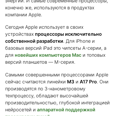
энергии. И самые современные процессоры,
конечно же, используются в продуктах
компании Apple.
Сегодня Apple использует в своих
устройствах
процессоры исключительно
собственной разработки
. Для iPhone и
базовых версий iPad это чипсеты A-серии, а
для
новейших компьютеров Mac
и топовых
версий планшетов — M-серия.
Самыми совершенными процессорами Apple
сейчас считаются линейки
M3
и
A17 Pro
. Они
производятся по 3-нанометровому
техпроцессу, обладают высочайшей
производительностью, глубокой интеграцией
нейросетей и
аппаратной поддержкой