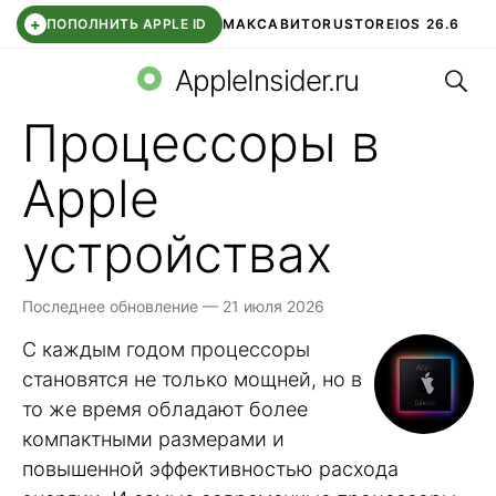
+
ПОПОЛНИТЬ APPLE ID
МАКС
АВИТО
RUSTORE
IOS 26.6
Поис
DDE STORE
СБЕР КИДС
ВТБ ОНЛАЙН
ЧАТ В ROBLOX
AppleInsider.ru
Процессоры в
Apple
устройствах
Последнее обновление — 21 июля 2026
С каждым годом процессоры
становятся не только мощней, но в
то же время обладают более
компактными размерами и
повышенной эффективностью расхода