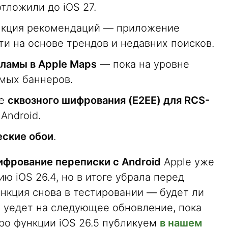
отложили до iOS 27.
ункция рекомендаций — приложение
ти на основе трендов и недавних поисков.
ламы в Apple Maps
— пока на уровне
имых баннеров.
ие
сквозного шифрования (E2EE) для RCS-
Android.
еские обои
.
ифрование переписки с Android
Apple уже
ю iOS 26.4, но в итоге убрала перед
нкция снова в тестировании — будет ли
а уедет на следующее обновление, пока
ро функции iOS 26.5 публикуем
в нашем