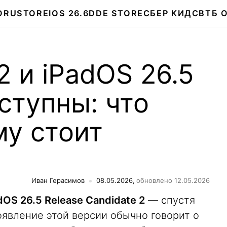
О
RUSTORE
IOS 26.6
DDE STORE
СБЕР КИДС
ВТБ 
2 и iPadOS 26.5
ступны: что
му стоит
Иван Герасимов
08.05.2026,
обновлено 12.05.2026
dOS 26.5 Release Candidate 2
— спустя
оявление этой версии обычно говорит о