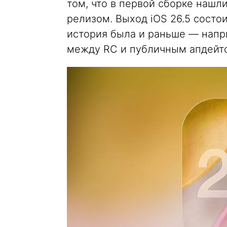
том, что в первой сборке нашл
релизом. Выход iOS 26.5 сост
история была и раньше — наприм
между RC и публичным апдейто