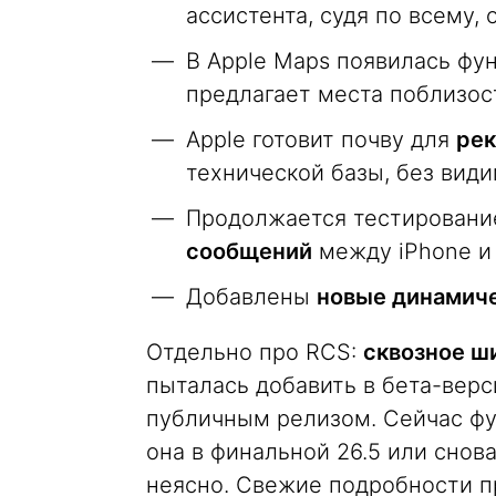
ассистента, судя по всему, 
В Apple Maps появилась ф
предлагает места поблизос
Apple готовит почву для
рек
технической базы, без вид
Продолжается тестирован
сообщений
между iPhone и 
Добавлены
новые динамич
Отдельно про RCS:
сквозное ш
пыталась добавить в бета-верси
публичным релизом. Сейчас фу
она в финальной 26.5 или снов
неясно. Свежие подробности п