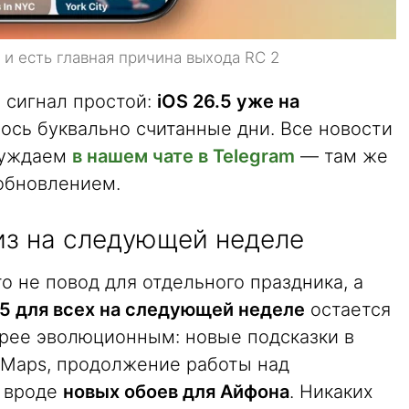
 и есть главная причина выхода RC 2
 сигнал простой:
iOS 26.5 уже на
лось буквально считанные дни. Все новости
суждаем
в нашем чате в Telegram
— там же
обновлением.
из на следующей неделе
о не повод для отдельного праздника, а
.5 для всех на следующей неделе
остается
орее эволюционным: новые подсказки в
в Maps, продолжение работы над
 вроде
новых обоев для Айфона
. Никаких