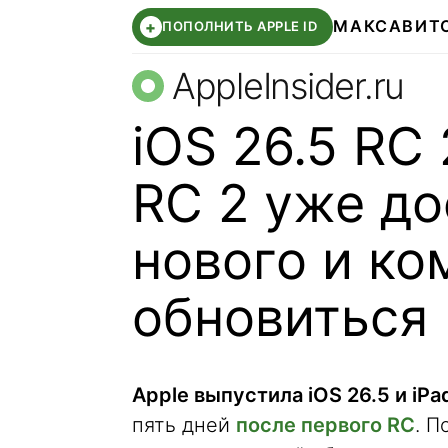
МАКС
АВИТ
+
ПОПОЛНИТЬ APPLE ID
AppleInsider.ru
iOS 26.5 RC 
RC 2 уже до
нового и ко
обновиться
Apple выпустила iOS 26.5 и iPa
пять дней
после первого RC
. П