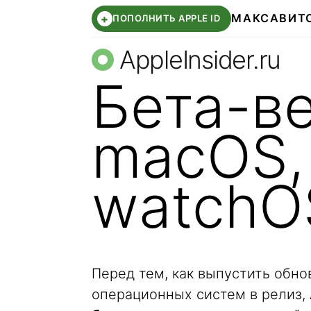
МАКС
АВИТ
+
ПОПОЛНИТЬ APPLE ID
AppleInsider.ru
Бета-ве
macOS,
watchO
Перед тем, как выпустить обно
операционных систем в релиз,