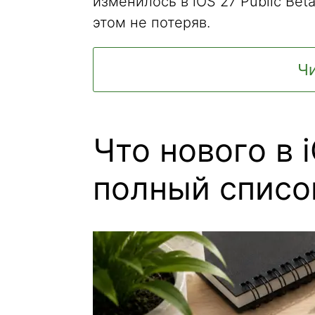
изменилось в iOS 27 Public Bet
этом не потеряв.
Чи
Что нового в 
полный списо