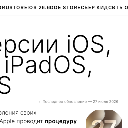
О
RUSTORE
IOS 26.6
DDE STORE
СБЕР КИДС
ВТБ 
рсии iOS,
 iPadOS,
S
Последнее обновление — 27 июля 2026
вления своих
 Apple проводит
процедуру