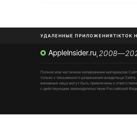
УДАЛЕННЫЕ ПРИЛОЖЕНИЯ
TIKTOK 
AppleInsider.ru
2008—20
МЕССЕНДЖЕРЫ KAKAOTALK, B…
ПОПОЛН
,
Полное или частичное копирование материалов Сай
только с письменного разрешения владельца Сайта.
виновные лица могут быть привлечены к ответствен
с действующим законодательством Российской Фед