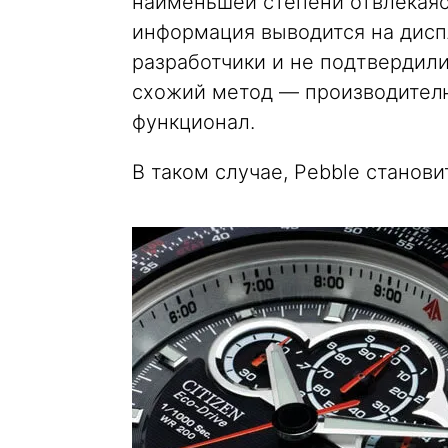
наименьшей степени отвлекаяс
информация выводится на диспл
разработчики и не подтвердил
схожий метод — производителю
функционал.
В таком случае, Pebble станов