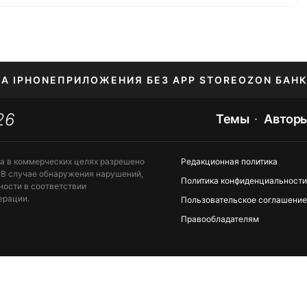
НА IPHONE
ПРИЛОЖЕНИЯ БЕЗ APP STORE
OZON БАНК
26
ЕНИЕ APPLE ID
Темы
Автор
та в коммерческих целях разрешено
Редакционная политика
 В случае обнаружения нарушений,
Политика конфиденциальности
ности в соответствии
ерации.
Пользовательское соглашение
Правообладателям