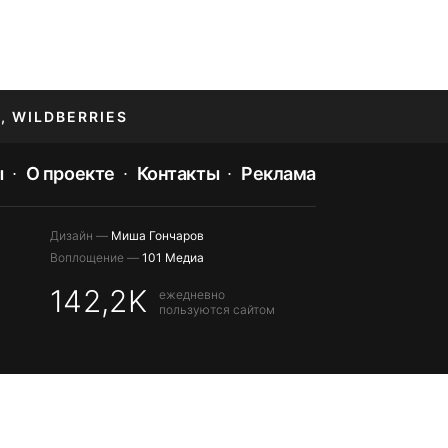
, WILDBERRIES
ы
О проекте
Контакты
Реклама
Дизайн —
Миша Гончаров
Воплощение —
101 Медиа
142,2K
ежедневно
пользуются сайтом