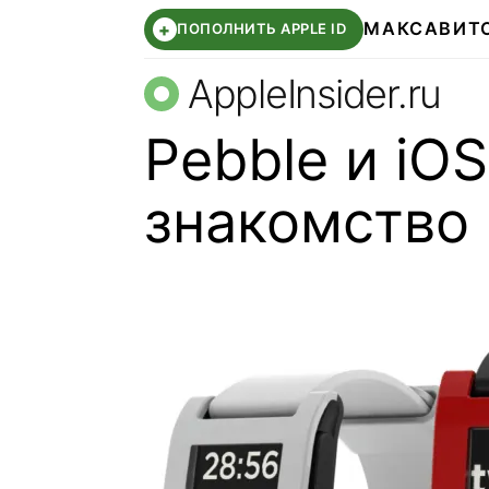
МАКС
АВИТ
+
ПОПОЛНИТЬ APPLE ID
AppleInsider.ru
Pebble и iO
знакомство