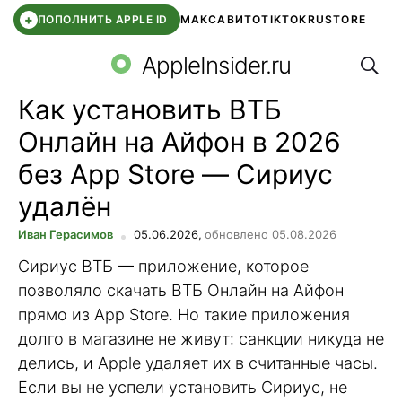
+
ПОПОЛНИТЬ APPLE ID
МАКС
АВИТО
TIKTOK
RUSTORE
Поис
SYNTARA
WB КЛУБ
IOS 26.6
APPLE ID
AppleInsider.ru
Как установить ВТБ
Онлайн на Айфон в 2026
без App Store — Сириус
удалён
Иван Герасимов
05.06.2026,
обновлено 05.08.2026
Сириус ВТБ — приложение, которое
позволяло скачать ВТБ Онлайн на Айфон
прямо из App Store. Но такие приложения
долго в магазине не живут: санкции никуда не
делись, и Apple удаляет их в считанные часы.
Если вы не успели установить Сириус, не