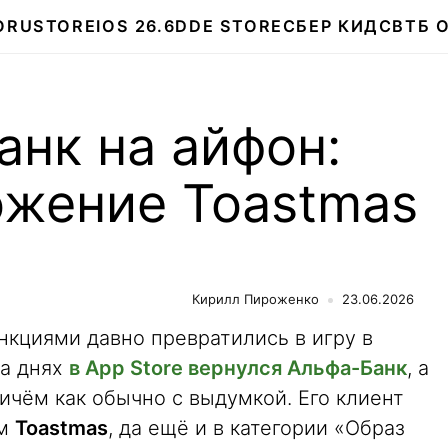
О
RUSTORE
IOS 26.6
DDE STORE
СБЕР КИДС
ВТБ 
анк на айфон:
ожение Toastmas
Кирилл Пироженко
23.06.2026
нкциями давно превратились в игру в
на днях
в App Store вернулся Альфа-Банк
, а
ричём как обычно с выдумкой. Его клиент
ем
Toastmas
, да ещё и в категории «Образ