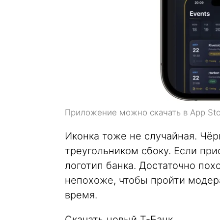
Приложение можно скачать в App Sto
Иконка тоже не случайная. Чёр
треугольником сбоку. Если при
логотип банка. Достаточно похо
непохоже, чтобы пройти модера
время.
Скачать новый Т-Банк