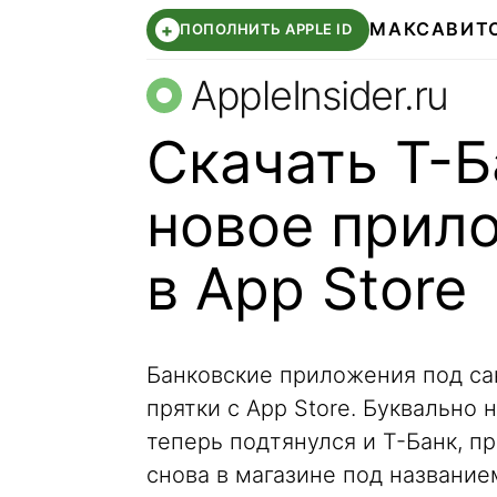
МАКС
АВИТ
+
ПОПОЛНИТЬ APPLE ID
AppleInsider.ru
Скачать Т-Б
новое прил
в App Store
Банковские приложения под са
прятки с App Store. Буквально 
теперь подтянулся и Т-Банк, п
снова в магазине под названи