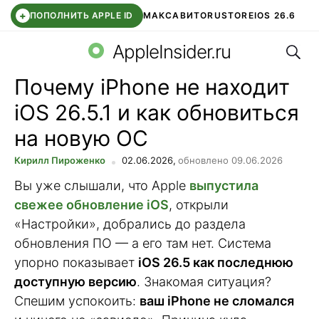
+
ПОПОЛНИТЬ APPLE ID
МАКС
АВИТО
RUSTORE
IOS 26.6
Поис
DDE STORE
СБЕР КИДС
ВТБ ОНЛАЙН
ЧАТ В ROBLOX
AppleInsider.ru
Почему iPhone не находит
iOS 26.5.1 и как обновиться
на новую ОС
Кирилл Пироженко
02.06.2026,
обновлено 09.06.2026
Вы уже слышали, что Apple
выпустила
свежее обновление iOS
, открыли
«Настройки», добрались до раздела
обновления ПО — а его там нет. Система
упорно показывает
iOS 26.5 как последнюю
доступную версию
. Знакомая ситуация?
Спешим успокоить:
ваш iPhone не сломался