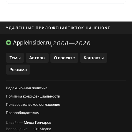
УДАЛЕННЫЕ ПРИЛОЖЕНИЯ
TIKTOK НА IPHONE
ПРИЛОЖЕНИЯ БЕЗ APP STORE
AppleInsider.ru
2008—2026
,
OZON БАНК, WILDBERRIES
Темы
Авторы
О проекте
Контакты
МЕССЕНДЖЕРЫ KAKAOTALK, B…
Реклама
ПОПОЛНЕНИЕ APPLE ID
Редакционная политика
Политика конфиденциальности
Пользовательское соглашение
Правообладателям
Дизайн —
Миша Гончаров
Воплощение —
101 Медиа