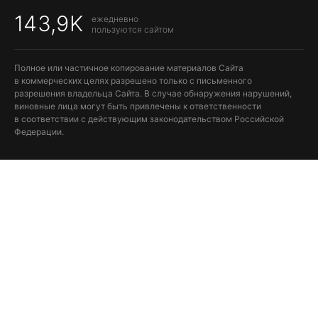
143,9K
ежедневно
пользуются сайтом
Полное или частичное копирование материалов Сайта
в коммерческих целях разрешено только с письменного
разрешения владельца Сайта. В случае обнаружения нарушений,
виновные лица могут быть привлечены к ответственности
в соответствии с действующим законодательством Российской
Федерации.