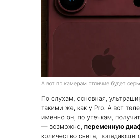
А вот по камерам отличие будет серь
По слухам, основная, ультраши
такими же, как у Pro. А вот те
именно он, по утечкам, получи
— возможно,
переменную диа
количество света, попадающего