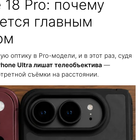
 18 Pro: почему
нется главным
ом
ю оптику в Pro-модели, и в этот раз, судя
Phone Ultra лишат телеобъектива
—
ртретной съёмки на расстоянии.