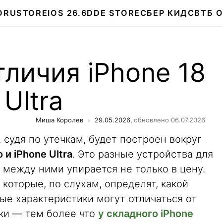
О
RUSTORE
IOS 26.6
DDE STORE
СБЕР КИДС
ВТБ 
тличия iPhone 18
 Ultra
Миша Королев
29.05.2026,
обновлено 06.07.2026
 судя по утечкам, будет построен вокруг
o и iPhone Ultra
. Это разные устройства для
 между ними упирается не только в цену.
которые, по слухам, определят, какой
ые характеристики могут отличаться от
ики — тем более что
у складного iPhone