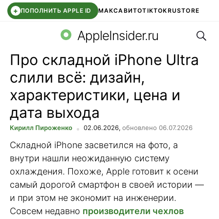
+
ПОПОЛНИТЬ APPLE ID
МАКС
АВИТО
TIKTOK
RUSTORE
Поис
SYNTARA
WB КЛУБ
IOS 26.6
DDE STORE
AppleInsider.ru
Про складной iPhone Ultra
слили всё: дизайн,
характеристики, цена и
дата выхода
Кирилл Пироженко
02.06.2026,
обновлено 06.07.2026
Складной iPhone засветился на фото, а
внутри нашли неожиданную систему
охлаждения. Похоже, Apple готовит к осени
самый дорогой смартфон в своей истории —
и при этом не экономит на инженерии.
Совсем недавно
производители чехлов