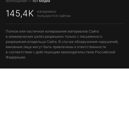
Воплощение —
101 Медиа
145,4K
ежедневно
пользуются сайтом
Полное или частичное копирование материалов Сайта
в коммерческих целях разрешено только с письменного
разрешения владельца Сайта. В случае обнаружения нарушений,
виновные лица могут быть привлечены к ответственности
в соответствии с действующим законодательством Российской
Федерации.