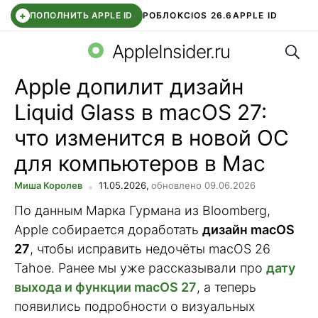
+
ПОПОЛНИТЬ APPLE ID
РОБЛОКС
IOS 26.6
APPLE ID
Поис
TELEGRAM
WHATSAPP
DDE STORE
APP STORE
OZON БАНК
AppleInsider.ru
Apple допилит дизайн
Liquid Glass в macOS 27:
что изменится в новой ОС
для компьютеров в Mac
Миша Королев
11.05.2026,
обновлено 09.06.2026
По данным Марка Гурмана из Bloomberg,
Apple собирается доработать
дизайн macOS
27
, чтобы исправить недочёты macOS 26
Tahoe. Ранее мы уже рассказывали про
дату
выхода и функции macOS 27
, а теперь
появились подробности о визуальных