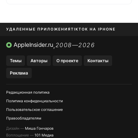
УДАЛЕННЫЕ ПРИЛОЖЕНИЯ
TIKTOK НА IPHONE
ПРИЛОЖЕНИЯ БЕЗ APP STORE
AppleInsider.ru
2008—2026
,
OZON БАНК, WILDBERRIES
Темы
Авторы
О проекте
Контакты
МЕССЕНДЖЕРЫ KAKAOTALK, B…
Реклама
ПОПОЛНЕНИЕ APPLE ID
Редакционная политика
Политика конфиденциальности
Пользовательское соглашение
Правообладателям
Дизайн —
Миша Гончаров
Воплощение —
101 Медиа