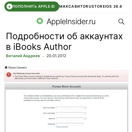
+
ПОПОЛНИТЬ APPLE ID
МАКС
АВИТО
RUSTORE
IOS 26.6
Поис
DDE STORE
СБЕР КИДС
ВТБ ОНЛАЙН
ЧАТ В ROBLOX
AppleInsider.ru
Подробности об аккаунтах
в iBooks Author
Виталий Андреев
20.01.2012