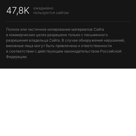
47,8K
ежедневно
пользуются сайтом
Полное или частичное копирование материалов Сайта
в коммерческих целях разрешено только с письменного
разрешения владельца Сайта. В случае обнаружения нарушений,
виновные лица могут быть привлечены к ответственности
в соответствии с действующим законодательством Российской
Федерации.