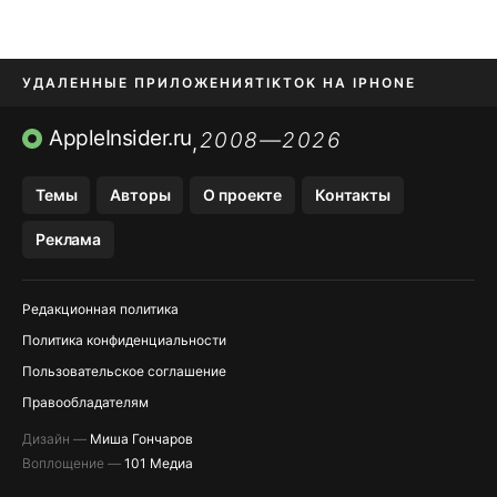
УДАЛЕННЫЕ ПРИЛОЖЕНИЯ
TIKTOK НА IPHONE
ПРИЛОЖЕНИЯ БЕЗ APP STORE
AppleInsider.ru
2008—2026
,
OZON БАНК, WILDBERRIES
Темы
Авторы
О проекте
Контакты
МЕССЕНДЖЕРЫ KAKAOTALK, B…
Реклама
ПОПОЛНЕНИЕ APPLE ID
Редакционная политика
Политика конфиденциальности
Пользовательское соглашение
Правообладателям
Дизайн —
Миша Гончаров
Воплощение —
101 Медиа