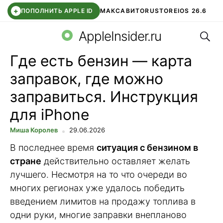
+
ПОПОЛНИТЬ APPLE ID
МАКС
АВИТО
RUSTORE
IOS 26.6
Поис
DDE STORE
СБЕР КИДС
ВТБ ОНЛАЙН
ЧАТ В ROBLOX
AppleInsider.ru
Где есть бензин — карта
заправок, где можно
заправиться. Инструкция
для iPhone
Миша Королев
29.06.2026
В последнее время
ситуация с бензином в
стране
действительно оставляет желать
лучшего. Несмотря на то что очереди во
многих регионах уже удалось победить
введением лимитов на продажу топлива в
одни руки, многие заправки внепланово