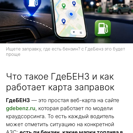
Ищете заправку, где есть бензин? с ГдеБенз это будет
проще
Что такое ГдеБЕНЗ и как
работает карта заправок
ГдеБЕНЗ
— это простая веб-карта на сайте
gdebenz.ru
, которая работает по модели
краудсорсинга. То есть каждый водитель
может отметить ситуацию на конкретной
АЗС:
есть ли бензин, какие марки топлива в