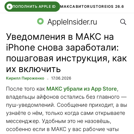
+
ПОПОЛНИТЬ APPLE ID
МАКС
АВИТО
RUSTORE
IOS 26.6
Поис
DDE STORE
СБЕР КИДС
ВТБ ОНЛАЙН
ЧАТ В ROBLOX
AppleInsider.ru
Уведомления в МАКС на
iPhone снова заработали:
пошаговая инструкция, как
их включить
Кирилл Пироженко
17.06.2026
После того как
МАКС убрали из App Store
,
владельцы айфонов остались без главного —
пуш-уведомлений. Сообщение приходит, а вы
узнаёте о нём, только когда сами открываете
мессенджер. Удобным это не назовёшь,
особенно если в МАКС у вас рабочие чаты