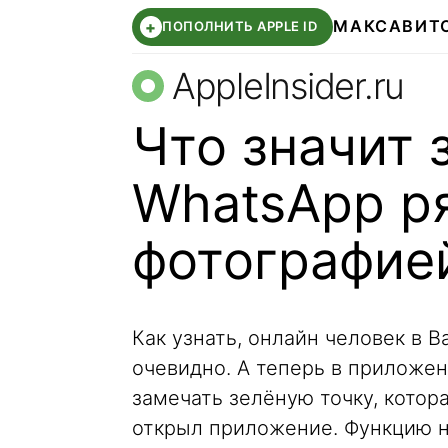
МАКС
АВИТ
+
ПОПОЛНИТЬ APPLE ID
AppleInsider.ru
Что значит 
WhatsApp р
фотографие
Как узнать, онлайн человек в В
очевидно. А теперь в приложен
замечать зелёную точку, котор
открыл приложение. Функцию н