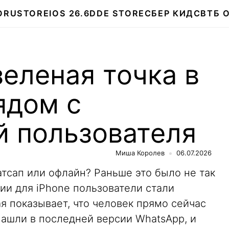
О
RUSTORE
IOS 26.6
DDE STORE
СБЕР КИДС
ВТБ 
зеленая точка в
ядом с
й пользователя
Миша Королев
06.07.2026
атсап или офлайн? Раньше это было не так
ии для iPhone пользователи стали
ая показывает, что человек прямо сейчас
ашли в последней версии WhatsApp, и