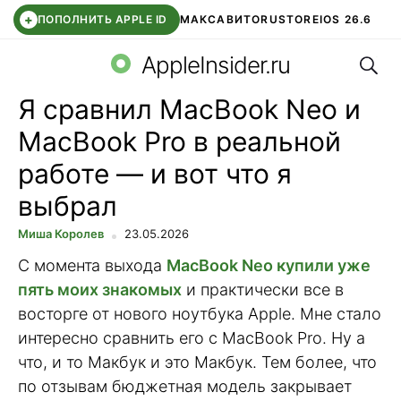
+
ПОПОЛНИТЬ APPLE ID
МАКС
АВИТО
RUSTORE
IOS 26.6
Поис
DDE STORE
СБЕР КИДС
ВТБ ОНЛАЙН
ЧАТ В ROBLOX
AppleInsider.ru
Я сравнил MacBook Neo и
MacBook Pro в реальной
работе — и вот что я
выбрал
Миша Королев
23.05.2026
С момента выхода
MacBook Neo купили уже
пять моих знакомых
и практически все в
восторге от нового ноутбука Apple. Мне стало
интересно сравнить его с MacBook Pro. Ну а
что, и то Макбук и это Макбук. Тем более, что
по отзывам бюджетная модель закрывает