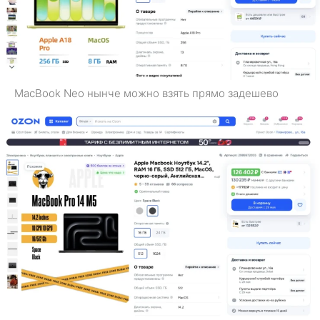
MacBook Neo нынче можно взять прямо задешево