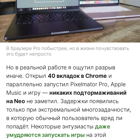
В браузере Pro побыстрее, но в жизни почувствовать
это будет непросто
Но в реальной работе я ощутил разрыв
иначе. Открыл
40 вкладок в Chrome
и
параллельно запустил Pixelmator Pro, Apple
Music и игру —
никаких подтормаживаний
на Neo
не заметил. Задержки появились
только при экстремальной многозадачности,
в которую обычный пользователь вряд ли
попадёт. Некоторые энтузиасты
даже
умудряются запускать игры
на этой