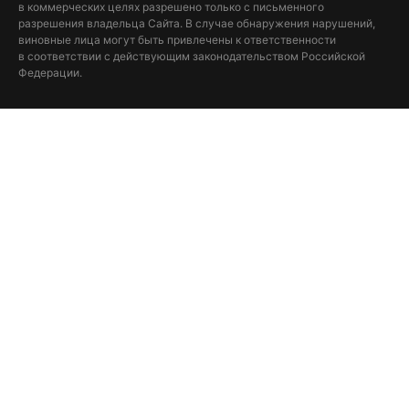
в коммерческих целях разрешено только с письменного
разрешения владельца Сайта. В случае обнаружения нарушений,
виновные лица могут быть привлечены к ответственности
в соответствии с действующим законодательством Российской
Федерации.