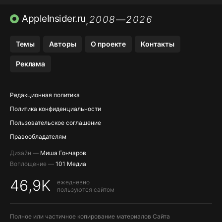
AVITO НА IPHONE
ВТБ ОНЛАЙН
TIKTOK НА IPHONE
AppleInsider.ru
2008—2026
,
Темы
Авторы
О проекте
Контакты
Реклама
Редакционная политика
Политика конфиденциальности
Пользовательское соглашение
Правообладателям
Дизайн —
Миша Гончаров
Воплощение —
101 Медиа
46,9K
ежедневно
пользуются сайтом
Полное или частичное копирование материалов Сайта