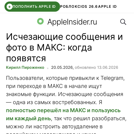
+
ПОПОЛНИТЬ APPLE ID
РОБЛОКС
IOS 26.6
APPLE ID
Поис
TELEGRAM
WHATSAPP
DDE STORE
APP STORE
OZON БАНК
AppleInsider.ru
Исчезающие сообщения и
фото в МАКС: когда
появятся
Кирилл Пироженко
20.05.2026,
обновлено 13.06.2026
Пользователи, которые привыкли к Telegram,
при переходе в МАКС в начале ищут
знакомые функции. Исчезающие сообщения
— одна из самых востребованных. Я
полностью перешёл на МАКС и пользуюсь
им каждый день
, так что решил разобраться,
можно ли настроить автоудаление в