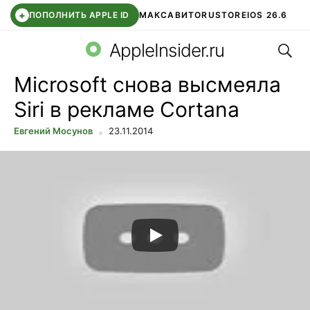
+
ПОПОЛНИТЬ APPLE ID
МАКС
АВИТО
RUSTORE
IOS 26.6
Поис
DDE STORE
СБЕР КИДС
ВТБ ОНЛАЙН
ЧАТ В ROBLOX
AppleInsider.ru
Microsoft снова высмеяла
Siri в рекламе Cortana
Евгений Мосунов
23.11.2014