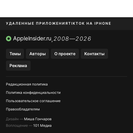
УДАЛЕННЫЕ ПРИЛОЖЕНИЯ
TIKTOK НА IPHONE
ПРИЛОЖЕНИЯ БЕЗ APP STORE
AppleInsider.ru
2008—2026
,
OZON БАНК, WILDBERRIES
Темы
Авторы
О проекте
Контакты
МЕССЕНДЖЕРЫ KAKAOTALK, B…
Реклама
ПОПОЛНЕНИЕ APPLE ID
Редакционная политика
Политика конфиденциальности
Пользовательское соглашение
Правообладателям
Дизайн —
Миша Гончаров
Воплощение —
101 Медиа