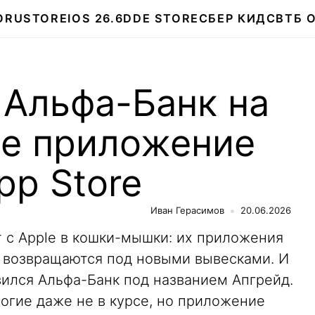
О
RUSTORE
IOS 26.6
DDE STORE
СБЕР КИДС
ВТБ 
 Альфа-Банк на
ое приложение
pp Store
Иван Герасимов
20.06.2026
 с Apple в кошки-мышки: их приложения
и возвращаются под новыми вывесками. И
явился Альфа-Банк под названием Апгрейд.
ногие даже не в курсе, но приложение