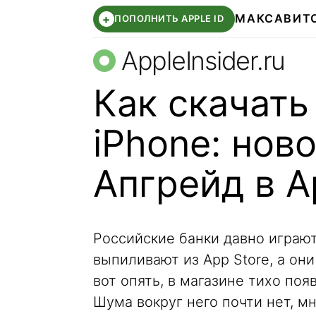
МАКС
АВИТ
+
ПОПОЛНИТЬ APPLE ID
AppleInsider.ru
Как скачать
iPhone: нов
Апгрейд в A
Российские банки давно играют
выпиливают из App Store, а он
вот опять, в магазине тихо по
Шума вокруг него почти нет, м