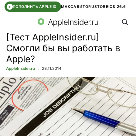
+
ПОПОЛНИТЬ APPLE ID
МАКС
АВИТО
RUSTORE
IOS 26.6
Поис
DDE STORE
СБЕР КИДС
ВТБ ОНЛАЙН
ЧАТ В ROBLOX
AppleInsider.ru
[Тест AppleInsider.ru]
Смогли бы вы работать в
Apple?
AppleInsider.ru
28.11.2014