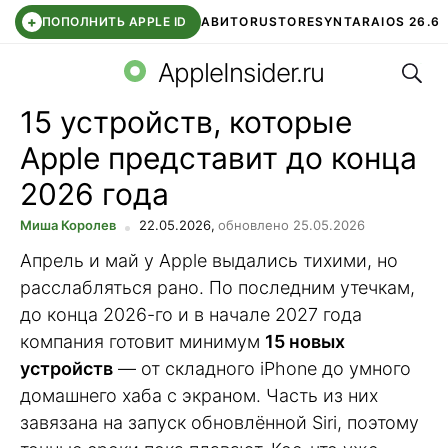
+
ПОПОЛНИТЬ APPLE ID
АВИТО
RUSTORE
SYNTARA
IOS 26.6
Поис
DDE STORE
СБЕР КИДС
ЧАТ ROBLOX
ВТБ ОНЛАЙН
AppleInsider.ru
15 устройств, которые
Apple представит до конца
2026 года
Миша Королев
22.05.2026,
обновлено 25.05.2026
Апрель и май у Apple выдались тихими, но
расслабляться рано. По последним утечкам,
до конца 2026-го и в начале 2027 года
компания готовит минимум
15 новых
устройств
— от складного iPhone до умного
домашнего хаба с экраном. Часть из них
завязана на запуск обновлённой Siri, поэтому