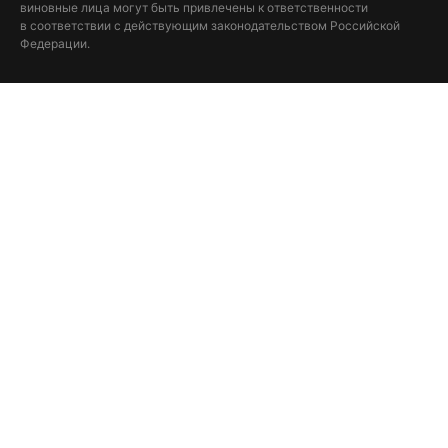
виновные лица могут быть привлечены к ответственности
в соответствии с действующим законодательством Российской
Федерации.