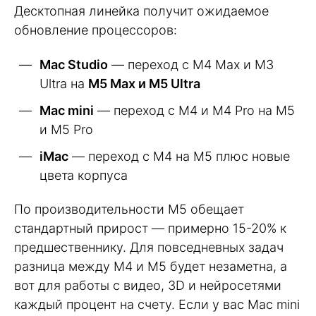
Десктопная линейка получит ожидаемое
обновление процессоров:
Mac Studio
— переход с M4 Max и M3
Ultra на
M5 Max и M5 Ultra
Mac mini
— переход с M4 и M4 Pro на M5
и M5 Pro
iMac
— переход с M4 на M5 плюс новые
цвета корпуса
По производительности M5 обещает
стандартный прирост — примерно 15-20% к
предшественнику. Для повседневных задач
разница между M4 и M5 будет незаметна, а
вот для работы с видео, 3D и нейросетями
каждый процент на счету. Если у вас Mac mini