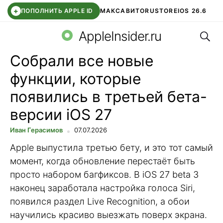
+
ПОПОЛНИТЬ APPLE ID
МАКС
АВИТО
RUSTORE
IOS 26.6
Поис
DDE STORE
СБЕР КИДС
ВТБ ОНЛАЙН
ЧАТ В ROBLOX
AppleInsider.ru
Собрали все новые
функции, которые
появились в третьей бета-
версии iOS 27
Иван Герасимов
07.07.2026
Apple выпустила третью бету, и это тот самый
момент, когда обновление перестаёт быть
просто набором багфиксов. В iOS 27 beta 3
наконец заработала настройка голоса Siri,
появился раздел Live Recognition, а обои
научились красиво выезжать поверх экрана.