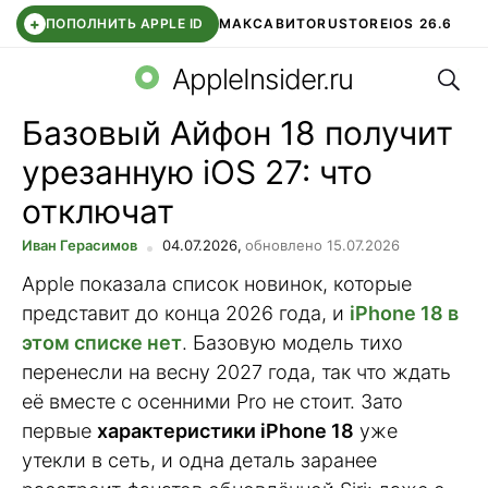
+
ПОПОЛНИТЬ APPLE ID
МАКС
АВИТО
RUSTORE
IOS 26.6
Поис
DDE STORE
СБЕР КИДС
ВТБ ОНЛАЙН
ЧАТ В ROBLOX
AppleInsider.ru
Базовый Айфон 18 получит
урезанную iOS 27: что
отключат
Иван Герасимов
04.07.2026,
обновлено 15.07.2026
Apple показала список новинок, которые
представит до конца 2026 года, и
iPhone 18 в
этом списке нет
. Базовую модель тихо
перенесли на весну 2027 года, так что ждать
её вместе с осенними Pro не стоит. Зато
первые
характеристики iPhone 18
уже
утекли в сеть, и одна деталь заранее