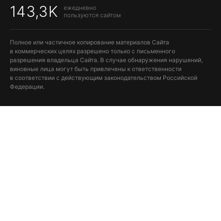
143,3K
ежедневно
пользуются сайтом
Полное или частичное копирование материалов Сайта
в коммерческих целях разрешено только с письменного
разрешения владельца Сайта. В случае обнаружения нарушений,
виновные лица могут быть привлечены к ответственности
в соответствии с действующим законодательством Российской
Федерации.