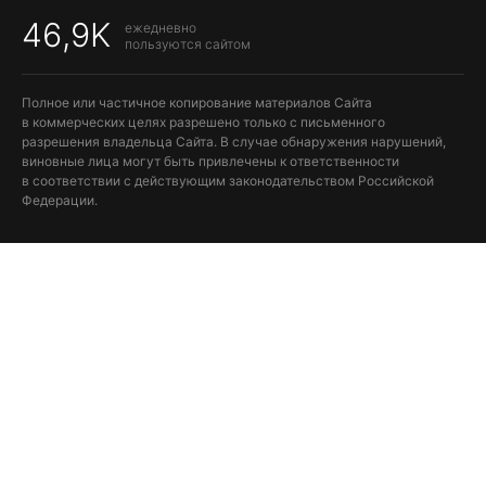
46,9K
ежедневно
пользуются сайтом
Полное или частичное копирование материалов Сайта
в коммерческих целях разрешено только с письменного
разрешения владельца Сайта. В случае обнаружения нарушений,
виновные лица могут быть привлечены к ответственности
в соответствии с действующим законодательством Российской
Федерации.