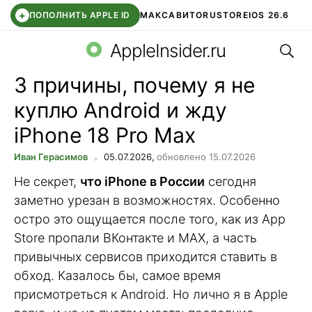
+
ПОПОЛНИТЬ APPLE ID
МАКС
АВИТО
RUSTORE
IOS 26.6
Поис
DDE STORE
СБЕР КИДС
ВТБ ОНЛАЙН
ЧАТ В ROBLOX
AppleInsider.ru
3 причины, почему я не
куплю Android и жду
iPhone 18 Pro Max
Иван Герасимов
05.07.2026,
обновлено 15.07.2026
Не секрет,
что iPhone в России
сегодня
заметно урезан в возможностях. Особенно
остро это ощущается после того, как из App
Store пропали ВКонтакте и MAX, а часть
привычных сервисов приходится ставить в
обход. Казалось бы, самое время
присмотреться к Android. Но лично я в Apple