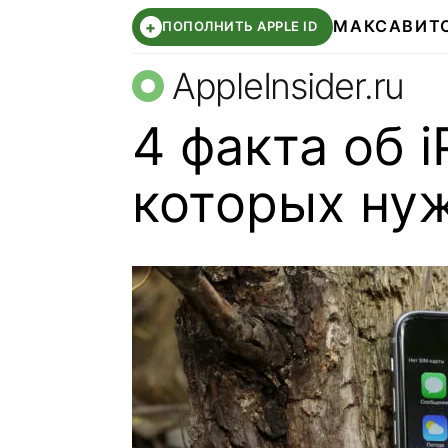
МАКС
АВИТ
+
ПОПОЛНИТЬ APPLE ID
AppleInsider.ru
4 факта об i
которых нуж