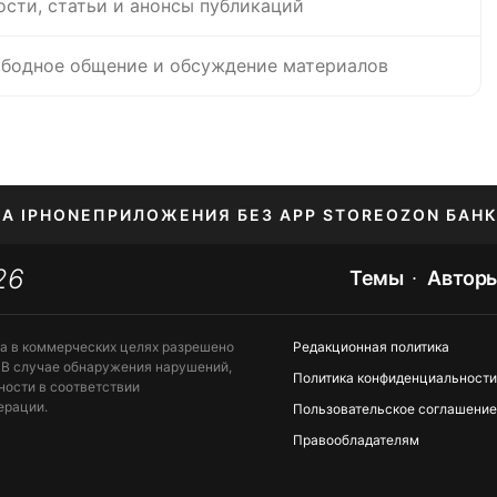
ости, статьи и анонсы публикаций
бодное общение и обсуждение материалов
НА IPHONE
ПРИЛОЖЕНИЯ БЕЗ APP STORE
OZON БАНК
26
ЕНИЕ APPLE ID
Темы
Автор
та в коммерческих целях разрешено
Редакционная политика
 В случае обнаружения нарушений,
Политика конфиденциальности
ности в соответствии
ерации.
Пользовательское соглашение
Правообладателям