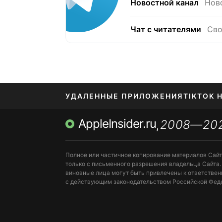
Новостной канал
Нов
Чат с читателями
Сво
УДАЛЕННЫЕ ПРИЛОЖЕНИЯ
TIKTOK 
AppleInsider.ru
2008—20
МЕССЕНДЖЕРЫ KAKAOTALK, B…
ПОПОЛН
,
Полное или частичное копирование материалов Сай
только с письменного разрешения владельца Сайта.
виновные лица могут быть привлечены к ответствен
с действующим законодательством Российской Фед