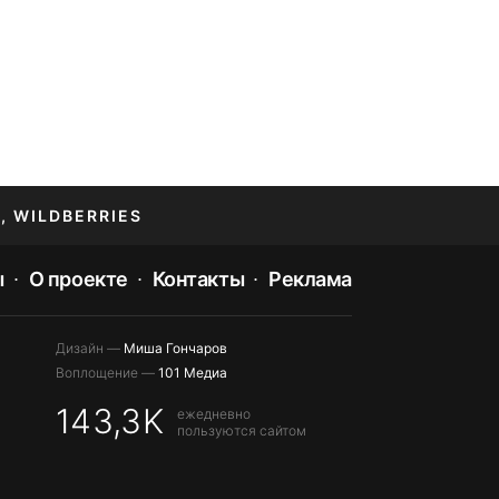
, WILDBERRIES
ы
О проекте
Контакты
Реклама
Дизайн —
Миша Гончаров
Воплощение —
101 Медиа
143,3K
ежедневно
пользуются сайтом