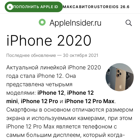
+
ПОПОЛНИТЬ APPLE ID
МАКС
АВИТО
RUSTORE
IOS 26.6
Поис
DDE STORE
СБЕР КИДС
ВТБ ОНЛАЙН
ЧАТ В ROBLOX
AppleInsider.ru
iPhone 2020
Последнее обновление — 30 октября 2021
Актуальной линейкой iPhone 2020
года стала iPhone 12. Она
представлена четырьмя
моделями:
iPhone 12
,
iPhone 12
mini
,
iPhone 12 Pro
и
iPhone 12 Pro Max
.
Смартфоны в основном отличаются размером
экрана и используемыми камерами, при этом
iPhone 12 Pro Max является телефоном с
самым большим дисплеем, который когда-