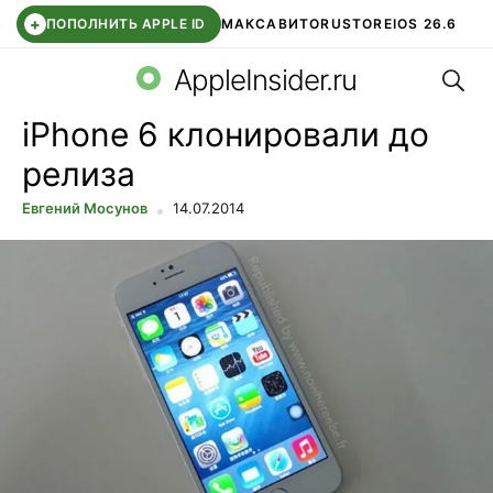
+
ПОПОЛНИТЬ APPLE ID
МАКС
АВИТО
RUSTORE
IOS 26.6
Поис
DDE STORE
СБЕР КИДС
ВТБ ОНЛАЙН
ЧАТ В ROBLOX
AppleInsider.ru
iPhone 6 клонировали до
релиза
Евгений Мосунов
14.07.2014