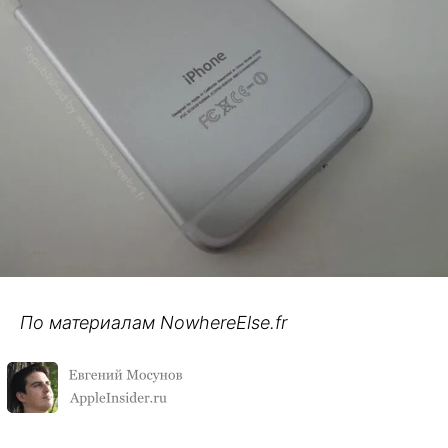
По материалам NowhereElse.fr