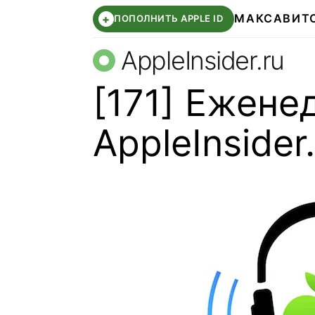
МАКС
АВИТ
+
ПОПОЛНИТЬ APPLE ID
AppleInsider.ru
[171] Ежене
AppleInsider