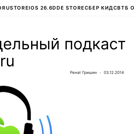
О
RUSTORE
IOS 26.6
DDE STORE
СБЕР КИДС
ВТБ 
дельный подкаст
.ru
Ренат Гришин
03.12.2014