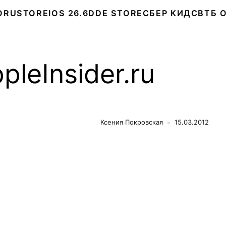
О
RUSTORE
IOS 26.6
DDE STORE
СБЕР КИДС
ВТБ 
leInsider.ru
Ксения Покровская
15.03.2012