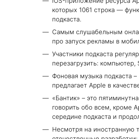
iOS-приложение ресурса App
которых 1061 строка — фун
подкаста.
Самым слушабельным онлай
про запуск рекламы в моб
Участники подкаста регуляр
перезагрузить: компьютер, S
Фоновая музыка подкаста – 
предлагает Apple в качеств
«Бантик» – это пятиминутна
говорить обо всем, кроме A
середине подкаста и продо
Несмотря на иностранную т
отечественные разработки: 