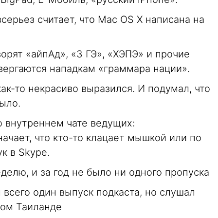
серьез считает, что Mac OS X написана на
орят «айпАд», «3 ГЭ», «ХЭПЭ» и прочие
двергаются нападкам «граммара нации».
ак-то некрасиво выразился. И подумал, что
было.
 внутреннем чате ведущих:
ачает, что кто-то клацает мышкой или по
к в Skype.
елю, и за год не было ни одного пропуска
 всего один выпуск подкаста, но слушал
ком Таиланде