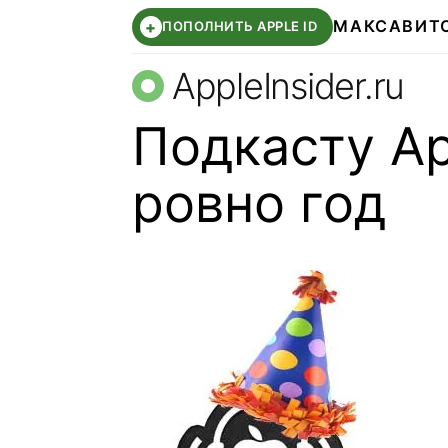
МАКС
АВИТ
+
ПОПОЛНИТЬ APPLE ID
AppleInsider.ru
Подкасту App
ровно год