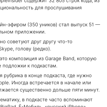
leInsider содержит 32 805 строк кода, из
кциональность для прослушивания
н-эфиром (350 уников) стал выпуск 51 —
ильном приложении.
но советуют друг другу что-то
kype, голову (редко).
это композиция из Garage Band, которую
е подложки к подкастам.
я рубрика в конце подкаста, где нужно
pple. Иногда встречается в начале или
лжается существенно дольше пяти минут.
ематику, в подкасте часто вспоминают
BigPad, Ё-Мобиль, «русский iPhone».