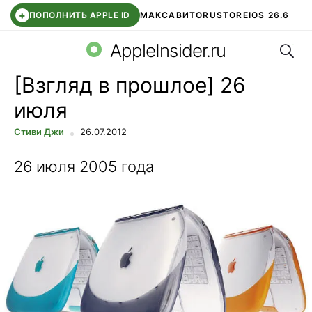
+
ПОПОЛНИТЬ APPLE ID
МАКС
АВИТО
RUSTORE
IOS 26.6
Поис
DDE STORE
СБЕР КИДС
ВТБ ОНЛАЙН
ЧАТ В ROBLOX
AppleInsider.ru
[Взгляд в прошлое] 26
июля
Стиви Джи
26.07.2012
26 июля 2005 года