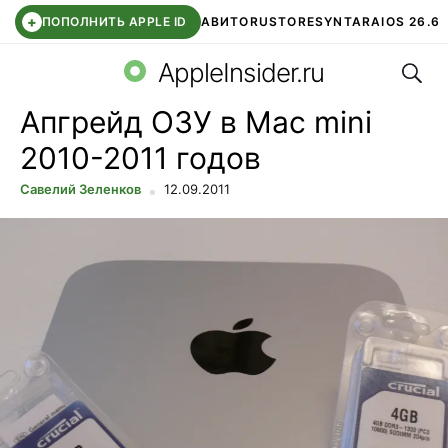
+
ПОПОЛНИТЬ APPLE ID
АВИТО
RUSTORE
SYNTARA
IOS 26.6
Поис
DDE STORE
СБЕР КИДС
ЧАТ ROBLOX
ВТБ ОНЛАЙН
AppleInsider.ru
Апгрейд ОЗУ в Mac mini
2010-2011 годов
Савелий Зеленков
12.09.2011