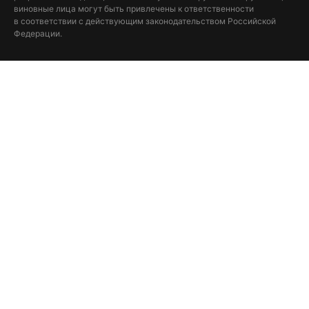
виновные лица могут быть привлечены к ответственности
в соответствии с действующим законодательством Российской
Федерации.