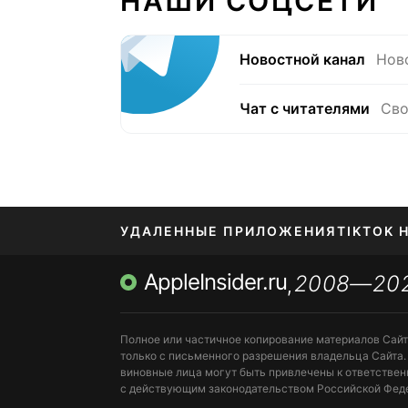
НАШИ СОЦСЕТИ
Новостной канал
Нов
Чат с читателями
Сво
УДАЛЕННЫЕ ПРИЛОЖЕНИЯ
TIKTOK 
AppleInsider.ru
2008—20
МЕССЕНДЖЕРЫ KAKAOTALK, B…
ПОПОЛН
,
Полное или частичное копирование материалов Сай
только с письменного разрешения владельца Сайта.
виновные лица могут быть привлечены к ответствен
с действующим законодательством Российской Фед