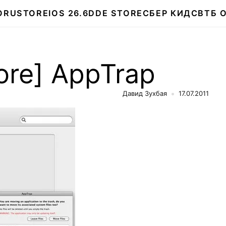
О
RUSTORE
IOS 26.6
DDE STORE
СБЕР КИДС
ВТБ 
ore] AppTrap
Давид Зухбая
17.07.2011