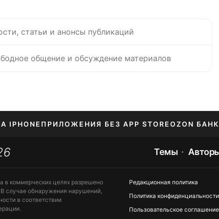
ости, статьи и анонсы публикаций
бодное общение и обсуждение материалов
НА IPHONE
ПРИЛОЖЕНИЯ БЕЗ APP STORE
OZON БАНК
26
ЕНИЕ APPLE ID
Темы
Автор
та в коммерческих целях разрешено
Редакционная политика
 В случае обнаружения нарушений,
Политика конфиденциальности
ности в соответствии
ерации.
Пользовательское соглашение