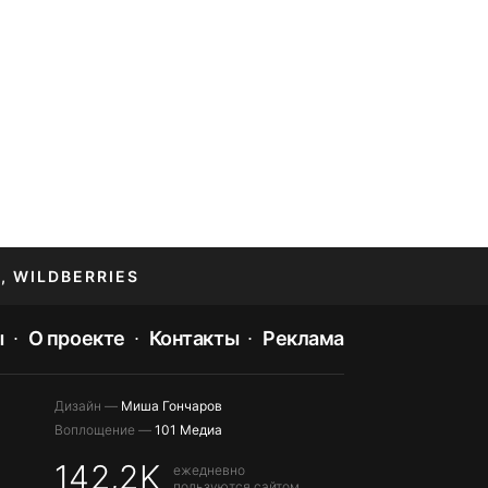
, WILDBERRIES
ы
О проекте
Контакты
Реклама
Дизайн —
Миша Гончаров
Воплощение —
101 Медиа
142,2K
ежедневно
пользуются сайтом