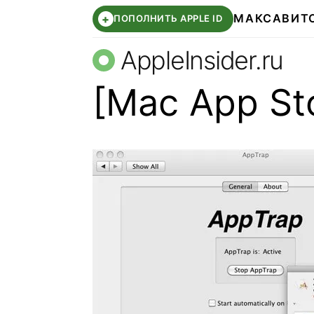
МАКС
АВИТ
+
ПОПОЛНИТЬ APPLE ID
AppleInsider.ru
[Mac App St