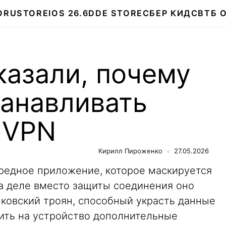
О
RUSTORE
IOS 26.6
DDE STORE
СБЕР КИДС
ВТБ 
казали, почему
танавливать
 VPN
Кирилл Пироженко
27.05.2026
редное приложение, которое маскируется
а деле вместо защиты соединения оно
нковский троян, способный украсть данные
зить на устройство дополнительные