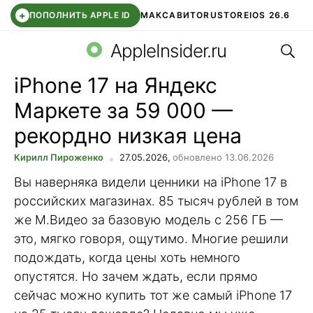
+
ПОПОЛНИТЬ APPLE ID
МАКС
АВИТО
RUSTORE
IOS 26.6
Поис
DDE STORE
СБЕР КИДС
ВТБ ОНЛАЙН
ЧАТ В ROBLOX
AppleInsider.ru
iPhone 17 на Яндекс
Маркете за 59 000 —
рекордно низкая цена
Кирилл Пироженко
27.05.2026,
обновлено 13.06.2026
Вы наверняка видели ценники на iPhone 17 в
российских магазинах. 85 тысяч рублей в том
же М.Видео за базовую модель с 256 ГБ —
это, мягко говоря, ощутимо. Многие решили
подождать, когда цены хоть немного
опустятся. Но зачем ждать, если прямо
сейчас можно купить тот же самый iPhone 17