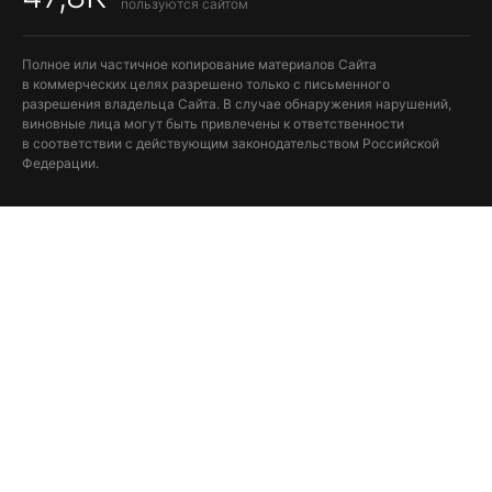
пользуются сайтом
Полное или частичное копирование материалов Сайта
в коммерческих целях разрешено только с письменного
разрешения владельца Сайта. В случае обнаружения нарушений,
виновные лица могут быть привлечены к ответственности
в соответствии с действующим законодательством Российской
Федерации.