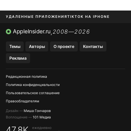
УДАЛЕННЫЕ ПРИЛОЖЕНИЯ
TIKTOK НА IPHONE
ПРИЛОЖЕНИЯ БЕЗ APP STORE
AppleInsider.ru
2008—2026
,
OZON БАНК, WILDBERRIES
Темы
Авторы
О проекте
Контакты
МЕССЕНДЖЕРЫ KAKAOTALK, B…
Реклама
ПОПОЛНЕНИЕ APPLE ID
Редакционная политика
Политика конфиденциальности
Пользовательское соглашение
Правообладателям
Дизайн —
Миша Гончаров
Воплощение —
101 Медиа
47,8K
ежедневно