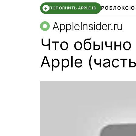
РОБЛОКС
IO
+
ПОПОЛНИТЬ APPLE ID
AppleInsider.ru
Что обычно
Apple (часть