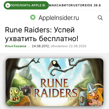
+
ПОПОЛНИТЬ APPLE ID
МАКС
АВИТО
RUSTORE
IOS 26.6
Поис
DDE STORE
СБЕР КИДС
ВТБ ОНЛАЙН
ЧАТ В ROBLOX
AppleInsider.ru
Rune Raiders: Успей
ухватить бесплатно!
Илья Казаков
24.08.2012,
обновлено 22.08.2025