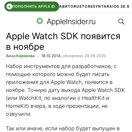
+
ПОПОЛНИТЬ APPLE ID
АВИТО
RUSTORE
SYNTARA
IOS 26.6
Поис
DDE STORE
СБЕР КИДС
ЧАТ ROBLOX
ВТБ ОНЛАЙН
AppleInsider.ru
Apple Watch SDK появится
в ноябре
Анна Кирикова
18.10.2014,
обновлено 29.05.2020
Набор инструментов для разработчиков, с
помощью которого можно будет писать
приложения для Apple Watch, появится в
ноябре. Точную дату выхода Apple Watch SDK
(или WatchKit, по аналогии с HealthKit и
HomeKit) вчера, в ходе презентации, не
озвучили.
Так или иначе, если набор будет выпущен в