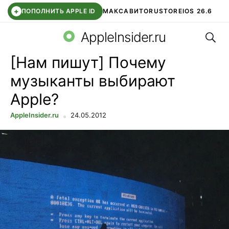
+
ПОПОЛНИТЬ APPLE ID
МАКС
АВИТО
RUSTORE
IOS 26.6
Поис
DDE STORE
СБЕР КИДС
ВТБ ОНЛАЙН
ЧАТ В ROBLOX
AppleInsider.ru
[Нам пишут] Почему
музыканты выбирают
Apple?
AppleInsider.ru
24.05.2012