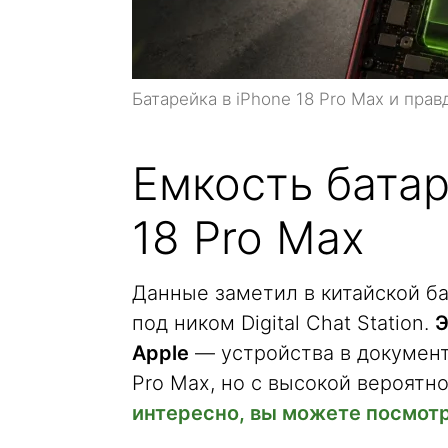
Батарейка в iPhone 18 Pro Max и пра
Емкость батар
18 Pro Max
Данные заметил в китайской б
под ником Digital Chat Station.
Э
Apple
— устройства в документ
Pro Max, но с высокой вероятн
интересно, вы можете посмотр