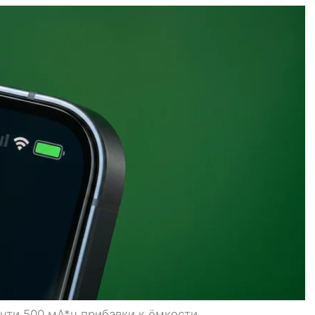
чти 500 мА*ч прибавки к ёмкости