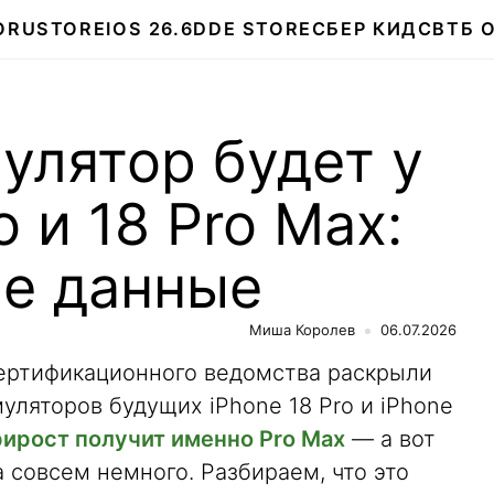
О
RUSTORE
IOS 26.6
DDE STORE
СБЕР КИДС
ВТБ 
улятор будет у
o и 18 Pro Max:
е данные
Миша Королев
06.07.2026
ертификационного ведомства раскрыли
ляторов будущих iPhone 18 Pro и iPhone
ирост получит именно Pro Max
— а вот
 совсем немного. Разбираем, что это