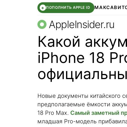
МАКС
АВИТ
+
ПОПОЛНИТЬ APPLE ID
AppleInsider.ru
Какой аккум
iPhone 18 Pr
официальны
Новые документы китайского с
предполагаемые ёмкости аккуму
18 Pro Max.
Самый заметный пр
младшая Pro-модель прибавила