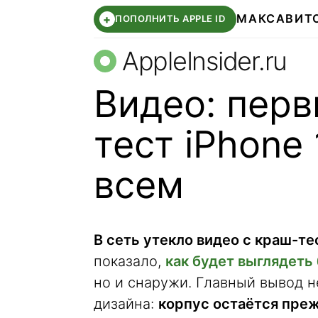
МАКС
АВИТ
+
ПОПОЛНИТЬ APPLE ID
AppleInsider.ru
Видео: перв
тест iPhone
всем
В сеть утекло видео с краш-те
показало,
как будет выглядеть
но и снаружи. Главный вывод 
дизайна:
корпус остаётся пре