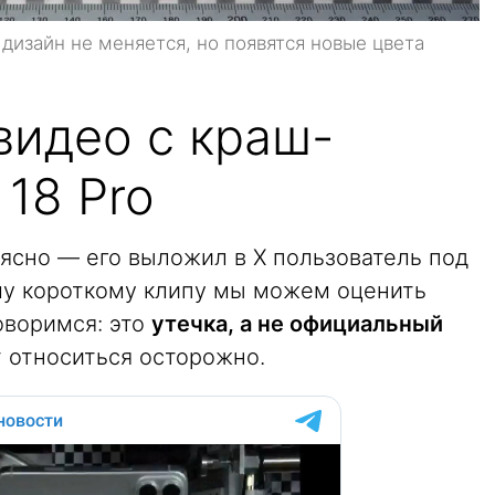
 дизайн не меняется, но появятся новые цвета
видео с краш-
 18 Pro
ясно — его выложил в X пользователь под
ому короткому клипу мы можем оценить
оворимся: это
утечка, а не официальный
т относиться осторожно.