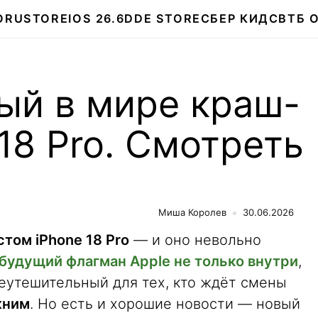
О
RUSTORE
IOS 26.6
DDE STORE
СБЕР КИДС
ВТБ 
ый в мире краш-
 18 Pro. Смотреть
Миша Королев
30.06.2026
стом iPhone 18 Pro
— и оно невольно
 будущий флагман Apple не только внутри
,
неутешительный для тех, кто ждёт смены
жним
. Но есть и хорошие новости — новый