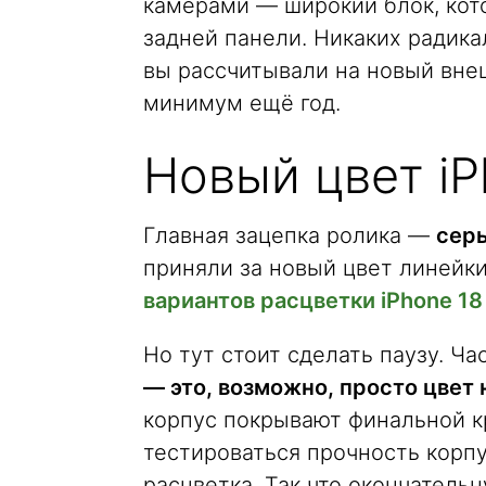
камерами — широкий блок, кот
задней панели. Никаких радика
вы рассчитывали на новый вне
минимум ещё год.
Новый цвет iP
Главная зацепка ролика —
серы
приняли за новый цвет линейк
вариантов расцветки iPhone 18 
Но тут стоит сделать паузу. Ча
— это, возможно, просто цвет
корпус покрывают финальной кр
тестироваться прочность корпу
расцветка. Так что окончатель