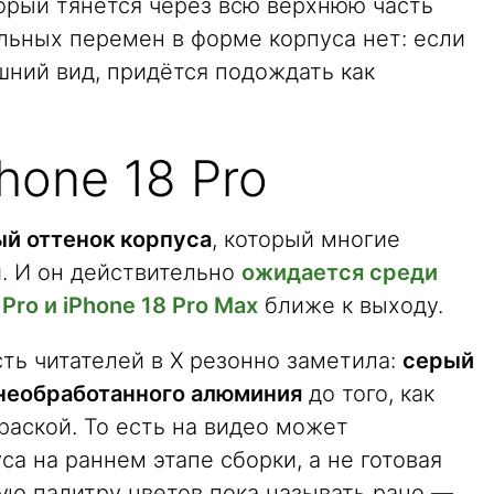
орый тянется через всю верхнюю часть
льных перемен в форме корпуса нет: если
шний вид, придётся подождать как
hone 18 Pro
й оттенок корпуса
, который многие
и. И он действительно
ожидается среди
Pro и iPhone 18 Pro Max
ближе к выходу.
сть читателей в X резонно заметила:
серый
 необработанного алюминия
до того, как
аской. То есть на видео может
са на раннем этапе сборки, а не готовая
ную палитру цветов пока называть рано —