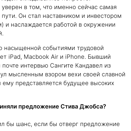
уверен в том, что именно сейчас самая
 пути. Он стал наставником и инвестором
) и наслаждается работой в окружении
й.
го насыщенной событиями трудовой
т iPad, Macbook Air и iPhone. Бывший
й почте интервью Сангите Кандавел из
инул мысленным взором вехи своей славной
м ему представляется будущее высоких
приняли предложение Стива Джобса?
тил бы шанс, если бы отверг предложение