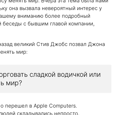
су менять мир. Вчера эта тема была нами
льку она вызвала невероятный интерес у
 вашему вниманию более подробный
й беседы с бывшим главой компании,
 назад великий Стив Джобс позвал Джона
менять мир:
орговать сладкой водичкой или
ть мир?
o перешел в Apple Computers.
людей складывались непросто.