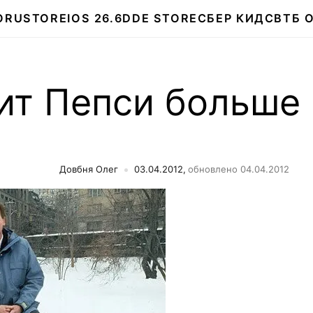
О
RUSTORE
IOS 26.6
DDE STORE
СБЕР КИДС
ВТБ 
ит Пепси больше
Довбня Олег
03.04.2012,
обновлено 04.04.2012