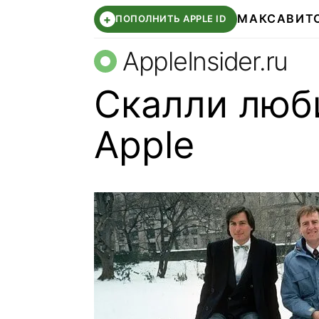
МАКС
АВИТ
+
ПОПОЛНИТЬ APPLE ID
AppleInsider.ru
Скалли люб
Apple