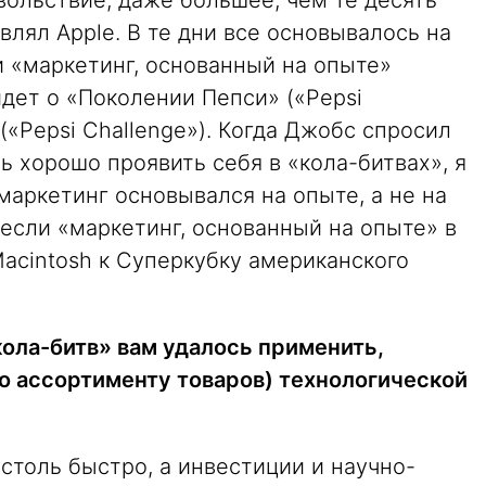
вольствие, даже большее, чем те десять
авлял Apple. В те дни все основывалось на
и «маркетинг, основанный на опыте»
 идет о «Поколении Пепси» («Pepsi
(«Pepsi Challenge»). Когда Джобс спросил
ь хорошо проявить себя в «кола-битвах», я
 маркетинг основывался на опыте, а не на
если «маркетинг, основанный на опыте» в
Macintosh к Суперкубку американского
кола-битв» вам удалось применить,
по ассортименту товаров) технологической
столь быстро, а инвестиции и научно-