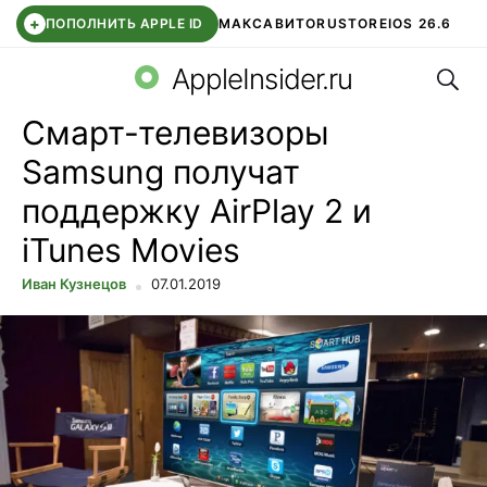
+
ПОПОЛНИТЬ APPLE ID
МАКС
АВИТО
RUSTORE
IOS 26.6
Поис
DDE STORE
СБЕР КИДС
ВТБ ОНЛАЙН
ЧАТ В ROBLOX
AppleInsider.ru
Смарт-телевизоры
Samsung получат
поддержку AirPlay 2 и
iTunes Movies
Иван Кузнецов
07.01.2019