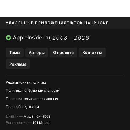
УДАЛЕННЫЕ ПРИЛОЖЕНИЯ
TIKTOK НА IPHONE
ПРИЛОЖЕНИЯ БЕЗ APP STORE
AppleInsider.ru
2008—2026
,
OZON БАНК, WILDBERRIES
Темы
Авторы
О проекте
Контакты
МЕССЕНДЖЕРЫ KAKAOTALK, B…
Реклама
ПОПОЛНЕНИЕ APPLE ID
Редакционная политика
Политика конфиденциальности
Пользовательское соглашение
Правообладателям
Дизайн —
Миша Гончаров
Воплощение —
101 Медиа